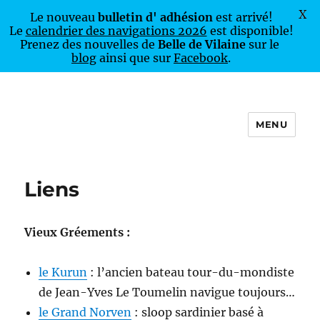
X
Le nouveau
bulletin d' adhésion
est arrivé!
Le
calendrier des navigations 2026
est disponible!
Prenez des nouvelles de
Belle de Vilaine
sur le
blog
ainsi que sur
Facebook
.
MENU
Belle de Vilaine
Liens
Vieux Gréements :
le Kurun
: l’ancien bateau tour-du-mondiste
de Jean-Yves Le Toumelin navigue toujours…
le Grand Norven
: sloop sardinier basé à